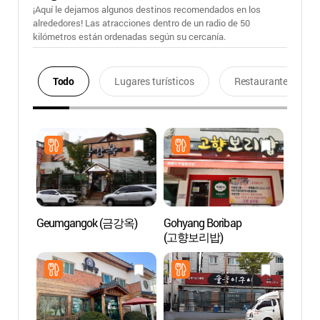
¡Aquí le dejamos algunos destinos recomendados en los
alrededores! Las atracciones dentro de un radio de 50
kilómetros están ordenadas según su cercanía.
Todo
Lugares turísticos
Restaurantes
Geumgangok (금강옥)
Gohyang Boribap
Gras
(고향보리밥)