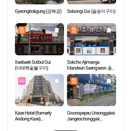
Gyeongbokgung (경복궁)
Solsongi Gui (솔송이구이)
Calle 
Merca
(안동
Itaebaek Sutbul Gui
Sokcho Ajimaega
Museo
(이태백숯불구이)
Mandeun Saengseon Jjim
Tradic
(속초아지매가만든생선
(안
찜)
관)
Kase Hotel (formerly
Gwonsyepeu Ureonggaksi
Museo 
Andong Kase)
Jangeochonggak
And
(케이스호텔((주)
(권셰프우렁각시장어총
안동케이스))
각)