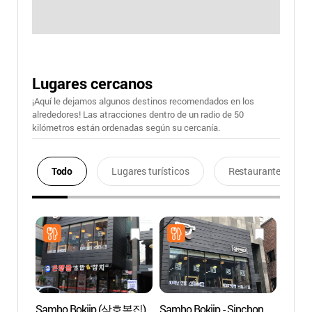
Lugares cercanos
¡Aquí le dejamos algunos destinos recomendados en los
alrededores! Las atracciones dentro de un radio de 50
kilómetros están ordenadas según su cercanía.
Todo
Lugares turísticos
Restaurantes
Samho Bokjip (삼호복집)
Samho Bokjip - Sinchon
Unive