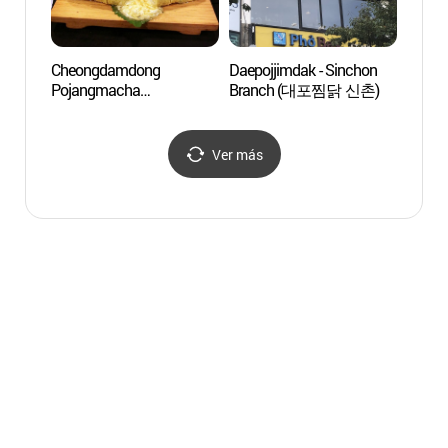
Cheongdamdong
Daepojjimdak - Sinchon
Yoon'
Pojangmacha
Branch (대포찜닭 신촌)
(청담동포장마차)
Ver más