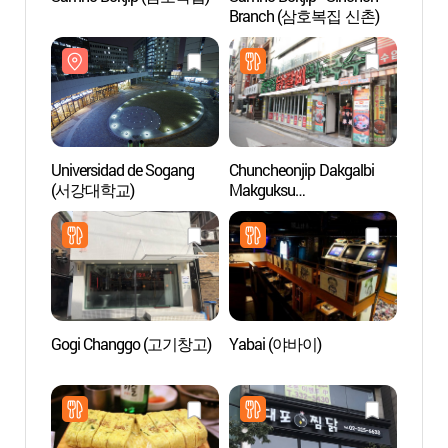
Branch (삼호복집 신촌)
(서강
Universidad de Sogang
Chuncheonjip Dakgalbi
Altern
(서강대학교)
Makguksu
(대안
(춘천집닭갈비막국수)
Gogi Changgo (고기창고)
Yabai (야바이)
Unive
Ewh