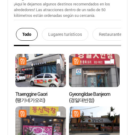
¡Aquí le dejamos algunos destinos recomendados en los
alrededores! Las atracciones dentro de un radio de 50
kilómetros están ordenadas según su cercanía.
Todo
Lugares turísticos
Restaurantes
Ttaenggine Gaori
Gyeongildae Banjeom
Calle 
(땡기네가오리)
(경일대반점)
Merca
(안동