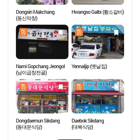
Dongsin Makchang
Hwangso Galbi (황소갈비)
Gras
(동신막창)
Nami Gopchang Jeongol
Yennaljip (옛날집)
Reside
(남이곱창전골)
Imche
(안동
Dongdaemun Sikdang
Daebok Sikdang
Puent
(동대문식당)
(대복식당)
(월영