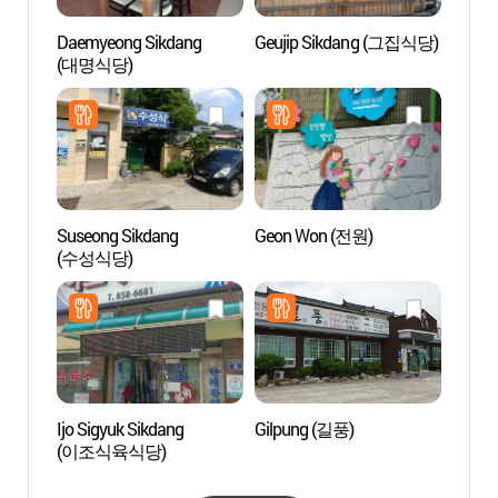
Daemyeong Sikdang
Geujip Sikdang (그집식당)
Museo
(대명식당)
Mundo
(하회
Suseong Sikdang
Geon Won (전원)
Bosque
(수성식당)
Monte
(학가
Ijo Sigyuk Sikdang
Gilpung (길풍)
Buda d
(이조식육식당)
Roca 
Andong
Jebi