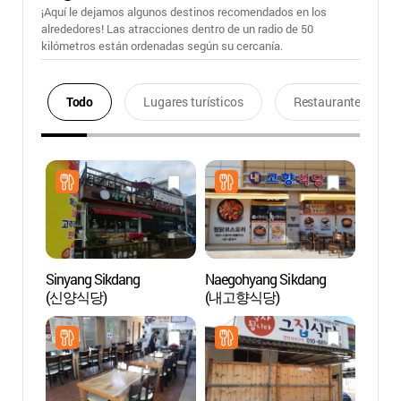
¡Aquí le dejamos algunos destinos recomendados en los
alrededores! Las atracciones dentro de un radio de 50
kilómetros están ordenadas según su cercanía.
Todo
Lugares turísticos
Restaurantes
Sinyang Sikdang
Naegohyang Sikdang
Acade
(신양식당)
(내고향식당)
Byeon
(병산서원
Cultur
de la 