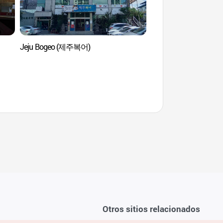
Jeju Bogeo (제주복어)
Residencia Tradicion
Andong (안동 임청각
Otros sitios relacionados