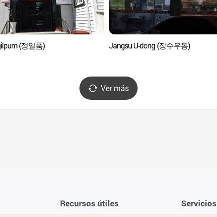
gilpum (정일품)
Jangsu U-dong (장수우동)
Ver más
Recursos útiles
Servicios