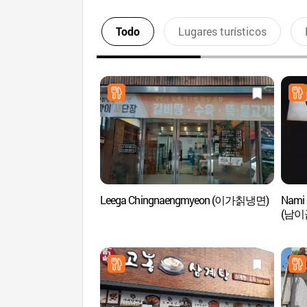
Todo
Lugares turísticos
Leega Chingnaengmyeon (이가칡냉면)
Nami 
(남이