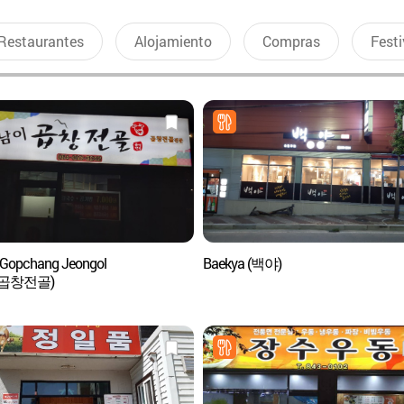
Restaurantes
Alojamiento
Compras
Festi
Gopchang Jeongol
Baekya (백야)
곱창전골)