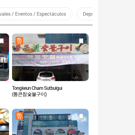
vales / Eventos / Espectáculos
Deportes recreativos
Tongkeun Cham Sutbulgui
Museo de Soju y Comi
(통큰참숯불구이)
Andong (안동소주