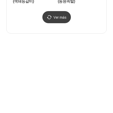
(섹돼등갈비)
(동원족발)
(월영
Ver más