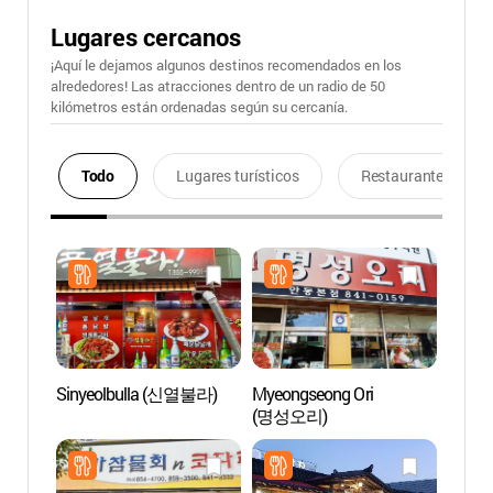
Lugares cercanos
¡Aquí le dejamos algunos destinos recomendados en los
alrededores! Las atracciones dentro de un radio de 50
kilómetros están ordenadas según su cercanía.
Todo
Lugares turísticos
Restaurantes
Sinyeolbulla (신열불라)
Myeongseong Ori
Museo
(명성오리)
Tradic
(안
관)