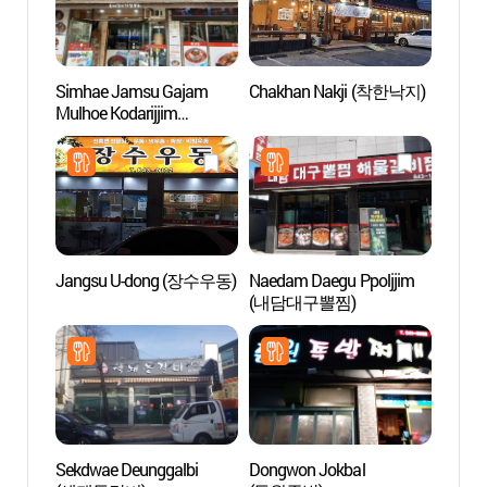
Simhae Jamsu Gajam
Chakhan Nakji (착한낙지)
Gras
Mulhoe Kodarijjim
(심해잠수가잠물회코다
리찜)
Jangsu U-dong (장수우동)
Naedam Daegu Ppoljjim
Reside
(내담대구뽈찜)
Imche
(안동
Sekdwae Deunggalbi
Dongwon Jokbal
Puent