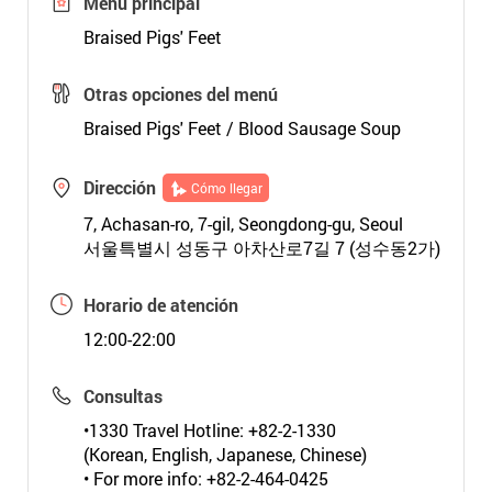
Menú principal
Braised Pigs' Feet
Otras opciones del menú
Braised Pigs' Feet / Blood Sausage Soup
Dirección
Cómo llegar
7, Achasan-ro, 7-gil, Seongdong-gu, Seoul
서울특별시 성동구 아차산로7길 7 (성수동2가)
Horario de atención
12:00-22:00
Consultas
•1330 Travel Hotline: +82-2-1330
(Korean, English, Japanese, Chinese)
• For more info: +82-2-464-0425