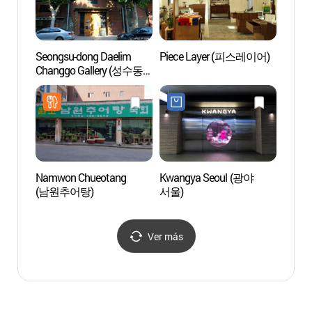
Seongsu-dong Daelim
Piece Layer (피스레이어)
Centro
Changgo Gallery (성수동
Intern
대림창고 갤러리)
Unive
(한양
Namwon Chueotang
Kwangya Seoul (광야
Museo 
(남원추어탕)
서울)
de Se
(세종
Ver más