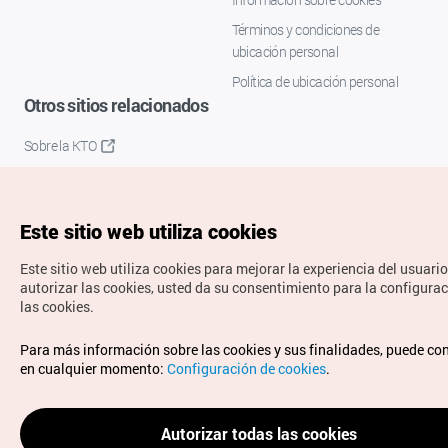
Términos y condiciones de
ubicación personal
Política de ubicación personal
Otros sitios relacionados
Sobre la KTO
K-Mice
Este sitio web utiliza cookies
Este sitio web utiliza cookies para mejorar la experiencia del usuario
autorizar las cookies, usted da su consentimiento para la configura
las cookies.
Copyrights © Organización de Turismo de Corea. Todos los
Para más información sobre las cookies y sus finalidades, puede co
derechos reservados.
en cualquier momento:
Configuración de cookies
.
Para informes de errores y cuestiones relacionadas con el
sitio web, dirija sus consultas al correo
electrónico oficial:
spanish@knto.or.kr
Autorizar todas las cookies