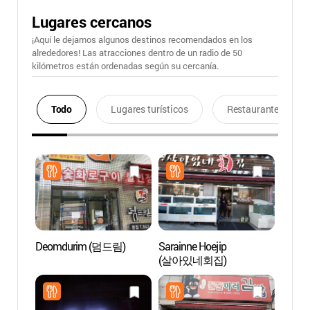
Lugares cercanos
¡Aquí le dejamos algunos destinos recomendados en los
alrededores! Las atracciones dentro de un radio de 50
kilómetros están ordenadas según su cercanía.
Todo
Lugares turísticos
Restaurantes
Deomdurim (덤드림)
Sarainne Hoejip
Museo
(살아있네회집)
Tradic
(안
관)