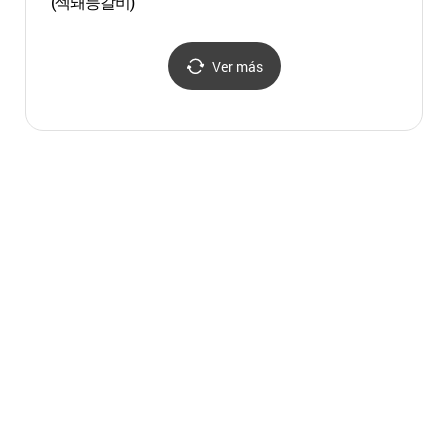
(섹돼등갈비)
(월영
Ver más