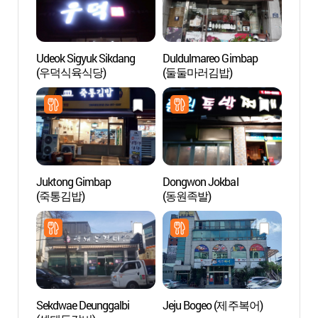
Udeok Sigyuk Sikdang
Duldulmareo Gimbap
Calle 
(우덕식육식당)
(둘둘마러김밥)
Merca
(안동
Juktong Gimbap
Dongwon Jokbal
Museo
(죽통김밥)
(동원족발)
Cultur
(전통
Sekdwae Deunggalbi
Jeju Bogeo (제주복어)
Puent