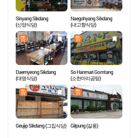
Sinyang Sikdang
Naegohyang Sikdang
Museo
(신양식당)
(내고향식당)
Mundo
(하회
Daemyeong Sikdang
So Hanmari Gomtang
Bosque
(대명식당)
(소한마리곰탕)
Monte
(학가
Geujip Sikdang (그집식당)
Gilpung (길풍)
Buda d
Roca 
Andong