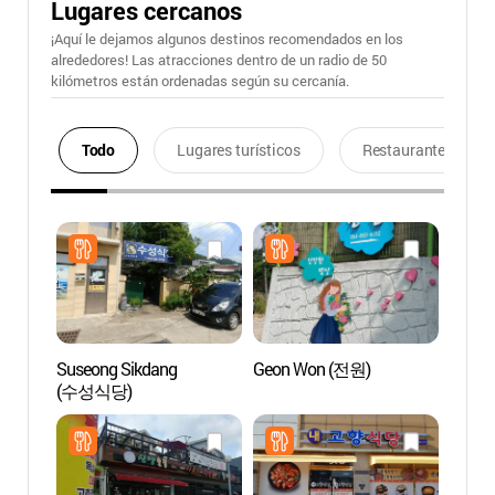
Lugares cercanos
¡Aquí le dejamos algunos destinos recomendados en los
alrededores! Las atracciones dentro de un radio de 50
kilómetros están ordenadas según su cercanía.
Todo
Lugares turísticos
Restaurantes
Suseong Sikdang
Geon Won (전원)
Acade
(수성식당)
Byeon
(병산서원
Cultur
de la 