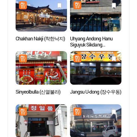
리찜)
관)
Chakhan Nakji (착한낙지)
Uhyang Andong Hanu
Gras
Siguyuk Sikdang
(우향안동한우식육식당)
Sinyeolbulla (신열불라)
Jangsu U-dong (장수우동)
Reside
Imche
(안동