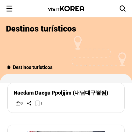
Destinos turísticos
Destinos turísticos
Naedam Daegu Ppoljjim (내담대구뽈찜)
0
1