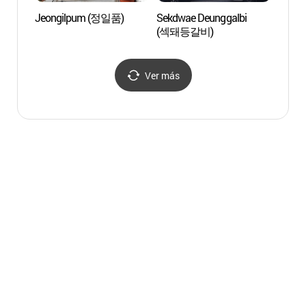
Jeongilpum (정일품)
Sekdwae Deunggalbi
Puent
(섹돼등갈비)
(월영
Ver más