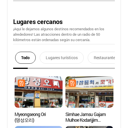
Lugares cercanos
¡Aquí le dejamos algunos destinos recomendados en los
alrededores! Las atracciones dentro de un radio de 50
kilómetros están ordenadas según su cercanía.
Todo
Lugares turísticos
Restaurantes
Myeongseong Ori
Simhae Jamsu Gajam
Museo
(명성오리)
Mulhoe Kodarijjim
Tradic
(심해잠수가잠물회코다
(안