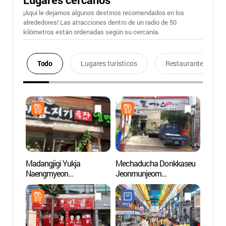
¡Aquí le dejamos algunos destinos recomendados en los
alrededores! Las atracciones dentro de un radio de 50
kilómetros están ordenadas según su cercanía.
Todo
Lugares turísticos
Restaurantes
Madangjigi Yukja
Mechaducha Donkkaseu
Calle 
Naengmyeon
Jeonmunjeom
Merca
(마당지기육자냉면)
(메차쿠차돈까스전문점)
(안동