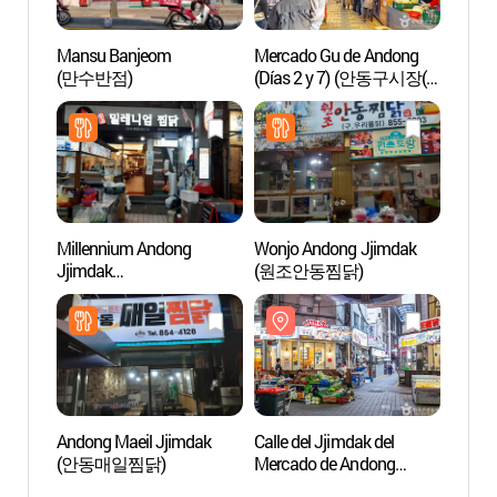
Mansu Banjeom
Mercado Gu de Andong
Gras
(만수반점)
(Días 2 y 7) (안동구시장(2,
7일))
Millennium Andong
Wonjo Andong Jjimdak
Museo
Jjimdak
(원조안동찜닭)
Tradic
(밀레니엄안동찜닭)
(안
관)
Andong Maeil Jjimdak
Calle del Jjimdak del
Museo 
(안동매일찜닭)
Mercado de Andong
And
(안동시장 찜닭골목)