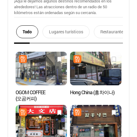
¡Aquí le dejamos algunos destinos recomendados en los
alrededores! Las atracciones dentro de un radio de 50
kilómetros están ordenadas según su cercanía.
Todo
Lugares turísticos
Restaurantes
OGOM COFFEE
Hong China (홍차이나)
Palaci
(오곰커피)
Naci