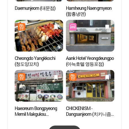
Daemunjeom (대문점)
Hamheung Naengmyeon
Aldea 
(함흥냉면)
(문래
Cheongdo Yangkkochi
Aank Hotel Yeongdeungpo
Parqu
(청도양꼬치)
(아늑호텔 영등포점)
(선유
Haeoreum Bongpyeong
CHICKENISM -
Museo 
Memil Makguksu
Dangsanjeom (치키니즘
Católi
(해오름봉평메밀막국수)
당산점)
(한
관)