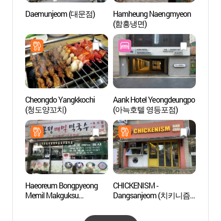
Daemunjeom (대문점)
Hamheung Naengmyeon
Aldea 
(함흥냉면)
(문래
Cheongdo Yangkkochi
Aank Hotel Yeongdeungpo
Parqu
(청도양꼬치)
(아늑호텔 영등포점)
(선유
Haeoreum Bongpyeong
CHICKENISM -
Museo 
Memil Makguksu
Dangsanjeom (치키니즘
Católi
(해오름봉평메밀막국수)
당산점)
(한
관)