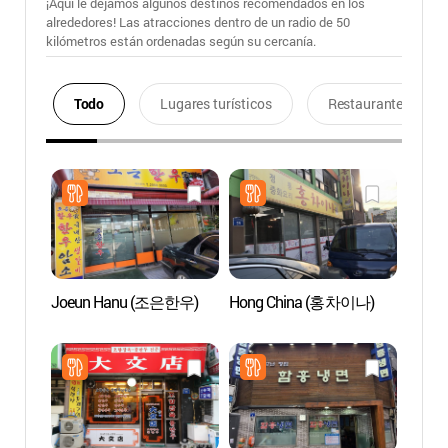
¡Aquí le dejamos algunos destinos recomendados en los
alrededores! Las atracciones dentro de un radio de 50
kilómetros están ordenadas según su cercanía.
Todo
Lugares turísticos
Restaurantes
Joeun Hanu (조은한우)
Hong China (홍차이나)
Palaci
Naci