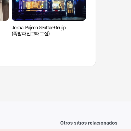
Jokbal Pajeon Geuttae Geujip
Parque del Lago Don
(족발파전그때그집)
(동탄호수공원)
Otros sitios relacionados