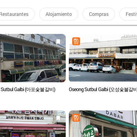
Restaurantes
Alojamiento
Compras
Festi
 Sutbul Galbi (마포숯불갈비)
Oseong Sutbul Galbi (오성숯불갈비