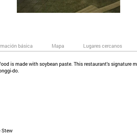
rmación básica
Mapa
Lugares cercanos
e food is made with soybean paste. This restaurant's signature me
onggi-do.
e Stew