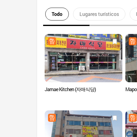
Todo
Lugares turísticos
Jamae Kitchen (자매식당)
Mapo