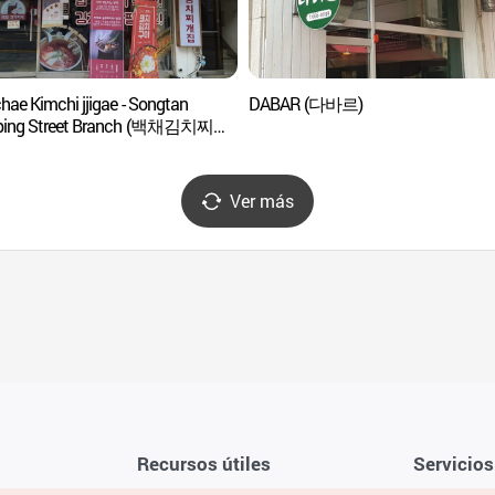
hae Kimchi jjigae - Songtan
DABAR (다바르)
ping Street Branch (백채김치찌개
쇼핑로)
Ver más
Recursos útiles
Servicios