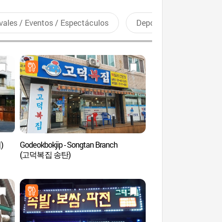
vales / Eventos / Espectáculos
Deportes recreativos
)
Godeokbokjip - Songtan Branch
Jardín Sopung de la 
(고덕복집 송탄)
(바람새마을 소풍정원