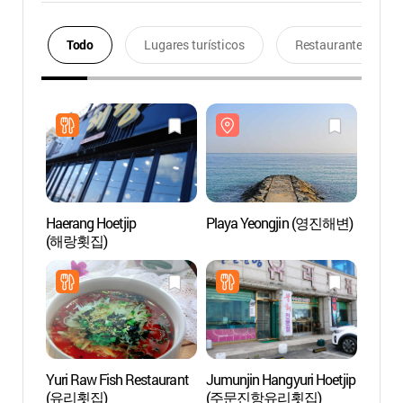
Todo
Lugares turísticos
Restaurantes
Haerang Hoetjip
Playa Yeongjin (영진해변)
Playa
(해랑횟집)
Yuri Raw Fish Restaurant
Jumunjin Hangyuri Hoetjip
Faro 
(유리횟집)
(주문진항유리횟집)
등대)