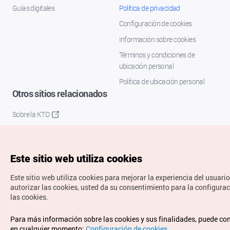
Guías digitales
Política de privacidad
Configuración de cookies
Información sobre cookies
Términos y condiciones de
ubicación personal
Política de ubicación personal
Otros sitios relacionados
Sobre la KTO
K-Mice
Este sitio web utiliza cookies
Este sitio web utiliza cookies para mejorar la experiencia del usuario
autorizar las cookies, usted da su consentimiento para la configura
las cookies.
Copyrights © Organización de Turismo de Corea. Todos los
Para más información sobre las cookies y sus finalidades, puede co
derechos reservados.
en cualquier momento:
Configuración de cookies
.