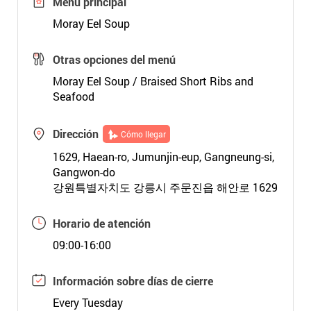
Menú principal
Moray Eel Soup
Otras opciones del menú
Moray Eel Soup / Braised Short Ribs and
Seafood
Dirección
Cómo llegar
1629, Haean-ro, Jumunjin-eup, Gangneung-si,
Gangwon-do
강원특별자치도 강릉시 주문진읍 해안로 1629
Horario de atención
09:00-16:00
Información sobre días de cierre
Every Tuesday