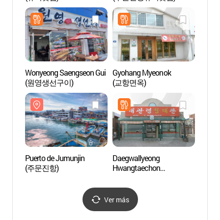
Wonyeong Saengseon Gui
Gyohang Myeonok
Playa
(원영생선구이)
(교항면옥)
(주문
Puerto de Jumunjin
Daegwallyeong
Parad
(주문진항)
Hwangtaechon
(Porta
(대관령황태촌)
Jumu
앨범사
(버스
Ver más