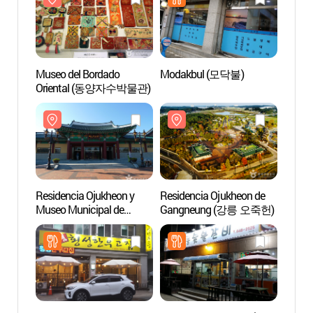
Museo del Bordado
Modakbul (모닥불)
Resid
Oriental (동양자수박물관)
Gang
Residencia Ojukheon y
Residencia Ojukheon de
Calle
Museo Municipal de
Gangneung (강릉 오죽헌)
en Ga
Gangneung (강릉시
명주동
오죽헌/시립박물관)