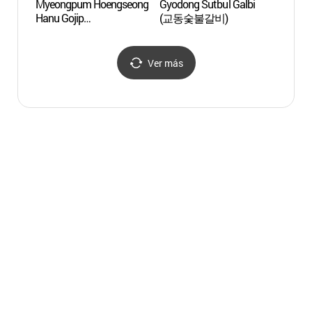
Myeongpum Hoengseong
Gyodong Sutbul Galbi
Lago 
Hanu Gojip
(교동숯불갈비)
de Ave
(명품횡성한우고집)
(경포
Ver más