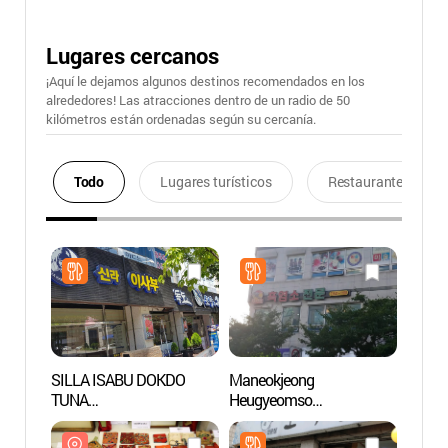
Lugares cercanos
¡Aquí le dejamos algunos destinos recomendados en los
alrededores! Las atracciones dentro de un radio de 50
kilómetros están ordenadas según su cercanía.
Todo
Lugares turísticos
Restaurantes
SILLA ISABU DOKDO
Maneokjeong
Museo
TUNA
Heugyeomso
Orie
(신라이사부독도참치)
(만억정흑염소)