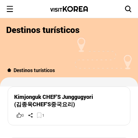
Destinos turísticos
Destinos turísticos
Kimjonguk CHEF'S Junggugyori
(김종욱CHEF'S중국요리)
0
1