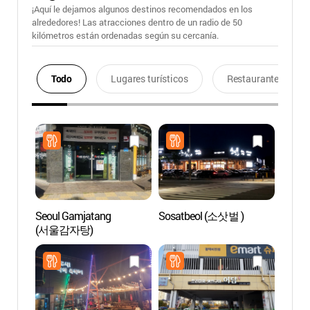
¡Aquí le dejamos algunos destinos recomendados en los
alrededores! Las atracciones dentro de un radio de 50
kilómetros están ordenadas según su cercanía.
Todo
Lugares turísticos
Restaurantes
Seoul Gamjatang
Sosatbeol (소삿벌 )
Jardín
(서울감자탕)
Bara
소풍정