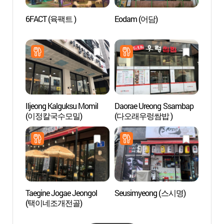
6FACT (육팩트 )
Eodam (어담)
Hanwh
Besa
용인 
Iljeong Kalguksu Momil
Daorae Ureong Ssambap
Parqu
(이정칼국수모밀)
(다오래우렁쌈밥 )
(동탄
Taegine Jogae Jeongol
Seusimyeong (스시명)
Arbor
(택이네조개전골)
(물향