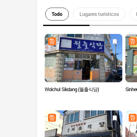
Todo
Lugares turísticos
Wolchul Sikdang (월출식당)
Sinh