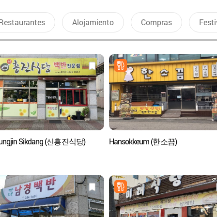
Restaurantes
Alojamiento
Compras
Festi
eungjin Sikdang (신흥진식당)
Hansokkeum (한소끔)