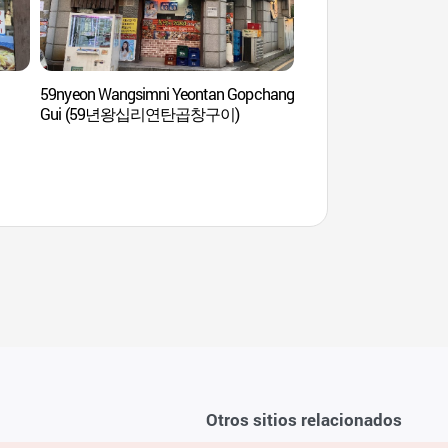
59nyeon Wangsimni Yeontan Gopchang
Centro de Música Po
Gui (59년왕십리연탄곱창구이)
(목포 대중음악의 전
Otros sitios relacionados