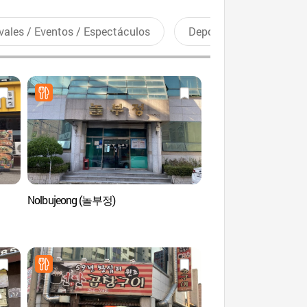
vales / Eventos / Espectáculos
Deportes recreativos
Nolbujeong (놀부정)
Roca Gatbawi de 