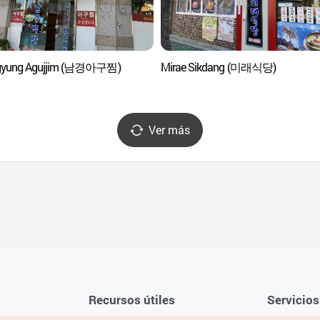
yung Agujjim (남경아구찜)
Mirae Sikdang (미래식당)
Ver más
Recursos útiles
Servicios