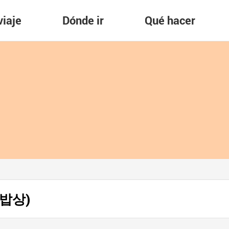
viaje
Dónde ir
Qué hacer
니밥상)