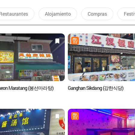
Restaurantes
Alojamiento
Compras
Festi
seon Maratang (봉선마라탕)
Ganghan Sikdang (강한식당)