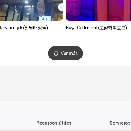
allae Jangguk (진달래장국)
Royal Coffee Hof (로얄커피호프)
Ver más
Recursos útiles
Servicios