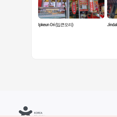
Ipkeun Ori (입큰오리)
Jind