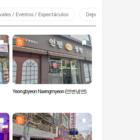
vales / Eventos / Espectáculos
Deportes recreativos
Yeongbyeon Naengmyeon (연변냉면)
Museo de Videojuego
(넷마블게임박물관)