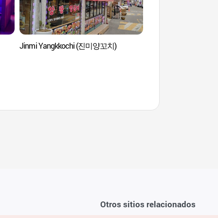
Jinmi Yangkkochi (진미양꼬치)
Sky Dome de Goch
Otros sitios relacionados