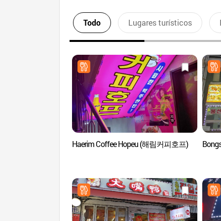
Todo
Lugares turísticos
Haerim Coffee Hopeu (해림커피호프)
Bong