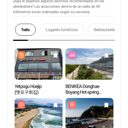
¡Aquí le dejamos algunos destinos recomendados en los
alrededores! Las atracciones dentro de un radio de 50
kilómetros están ordenadas según su cercanía.
Todo
Lugares turísticos
Restaurantes
Yetpogu Hoejip
BENIKEA Donghae
Playa
(옛포구회집)
Boyang Hot-spring
(망상
Convention Hotel
(베니키아 프리미어
동해보양온천
컨벤션호텔)