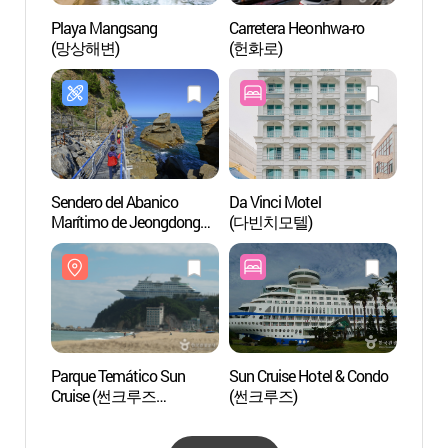
Playa Mangsang
Carretera Heonhwa-ro
Parqu
(망상해변)
(헌화로)
Crui
테마공
Sendero del Abanico
Da Vinci Motel
Parque
Marítimo de Jeongdong
(다빈치모텔)
(모래
Simgok
(정동심곡바다부채길)
Parque Temático Sun
Sun Cruise Hotel & Condo
Puert
Cruise (썬크루즈
(썬크루즈)
테마공원)