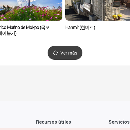
érico Marino de Mokpo (목포
Hanmir (한미르)
케이블카)
Ver más
Recursos útiles
Servicios