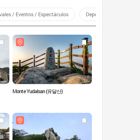
vales / Eventos / Espectáculos
Deportes recreativos
Monte Yudalsan (유달산)
Complejo Recreativo 
(유달유원지)