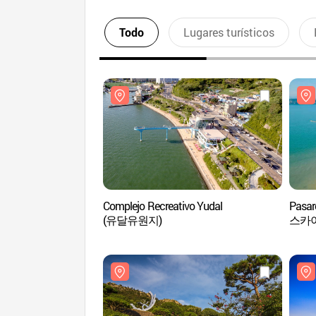
Todo
Lugares turísticos
Complejo Recreativo Yudal
Pasar
(유달유원지)
스카