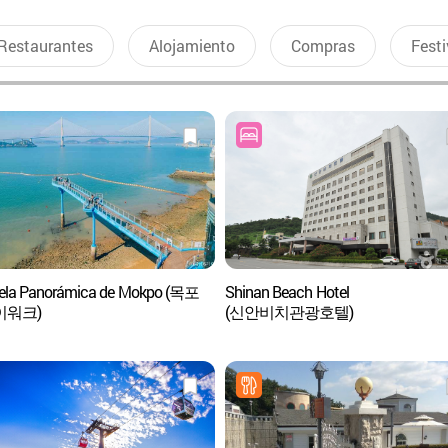
Restaurantes
Alojamiento
Compras
Festi
ela Panorámica de Mokpo (목포
Shinan Beach Hotel
이워크)
(신안비치관광호텔)