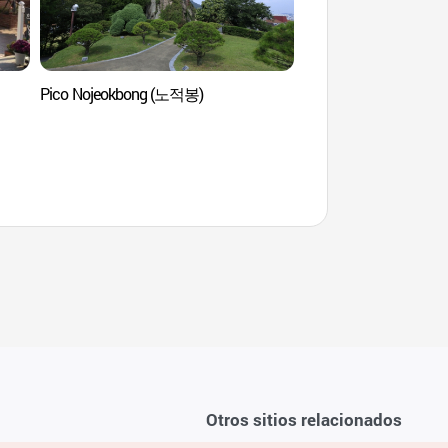
Pico Nojeokbong (노적봉)
Teleférico Marino d
해상케이블카)
Otros sitios relacionados