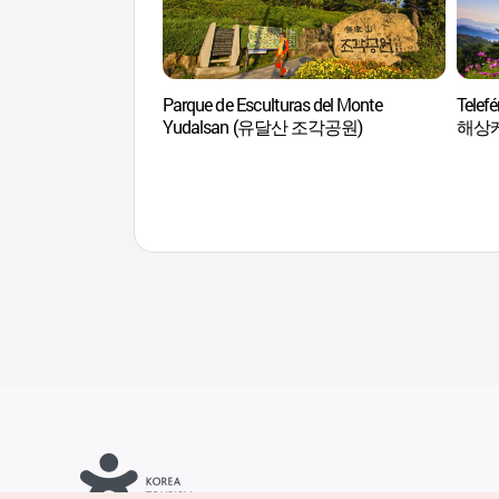
Parque de Esculturas del Monte
Telef
Yudalsan (유달산 조각공원)
해상