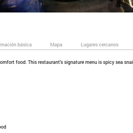
rmación básica
Mapa
Lugares cercanos
mfort food. This restaurant's signature menu is spicy sea snail
ood