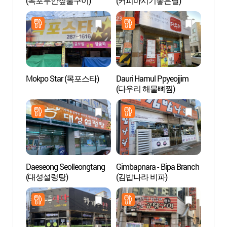
(목포무안짚불구이)
(커피마시기좋은날)
Danz
바다분
Mokpo Star (목포스타)
Dauri Hamul Ppyeojjim
Instit
(다우리 해물뼈찜)
Invest
Patrim
Marít
(국립
Daeseong Seolleongtang
Gimbapnara - Bipa Branch
Isla 
(대성설렁탕)
(김밥나라 비파)