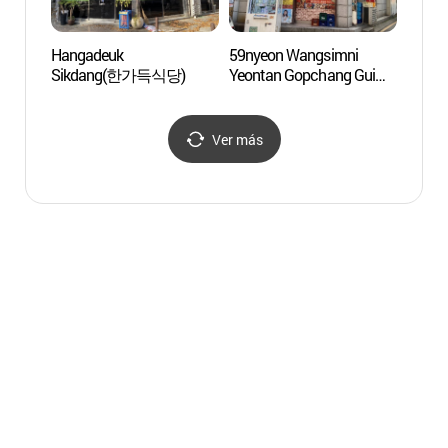
Hangadeuk
59nyeon Wangsimni
Pico 
Sikdang(한가득식당)
Yeontan Gopchang Gui
(59년왕십리연탄곱창구
이)
Ver más