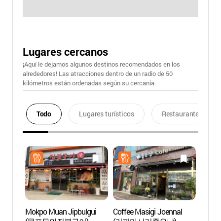
Lugares cercanos
¡Aquí le dejamos algunos destinos recomendados en los
alrededores! Las atracciones dentro de un radio de 50
kilómetros están ordenadas según su cercanía.
Todo
Lugares turísticos
Restaurantes
Mokpo Muan Jipbulgui
Coffee Masigi Joennal
Fuent