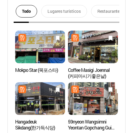
Todo
Lugares turísticos
Restaurantes
Mokpo Star (목포스타)
Coffee Masigi Joennal
Fuent
(커피마시기좋은날)
Danz
바다분
Hangadeuk
59nyeon Wangsimni
Instit
Sikdang(한가득식당)
Yeontan Gopchang Gui
Invest