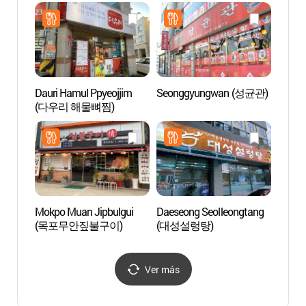
(59년왕십리연탄곱창구
Patrim
이)
Marít
(국립
Dauri Hamul Ppyeojjim
Seonggyungwan (성균관)
Centro
(다우리 해물뼈찜)
de M
대중음
Mokpo Muan Jipbulgui
Daeseong Seolleongtang
Pico 
(목포무안짚불구이)
(대성설렁탕)
Ver más