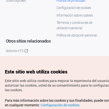
Guías digitales
Política de privacidad
Configuración de cookies
Información sobre cookies
Términos y condiciones de
ubicación personal
Política de ubicación personal
Otros sitios relacionados
Sobre la KTO
K-Mice
Este sitio web utiliza cookies
Este sitio web utiliza cookies para mejorar la experiencia del usuario
autorizar las cookies, usted da su consentimiento para la configura
las cookies.
Copyrights © Organización de Turismo de Corea. Todos los
Para más información sobre las cookies y sus finalidades, puede co
derechos reservados.
en cualquier momento:
Configuración de cookies
.
Para informes de errores y cuestiones relacionadas con el