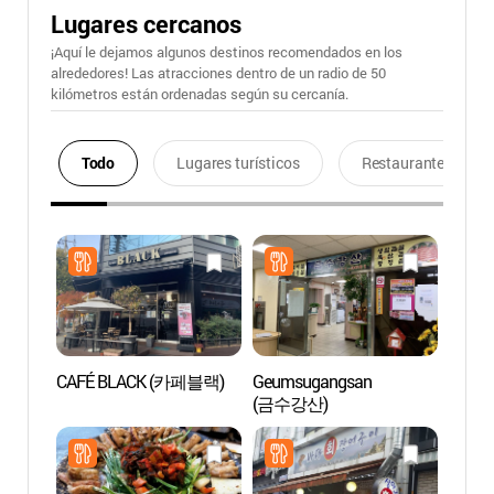
Lugares cercanos
¡Aquí le dejamos algunos destinos recomendados en los
alrededores! Las atracciones dentro de un radio de 50
kilómetros están ordenadas según su cercanía.
Todo
Lugares turísticos
Restaurantes
CAFÉ BLACK (카페블랙)
Geumsugangsan
Aldea 
(금수강산)
(문래