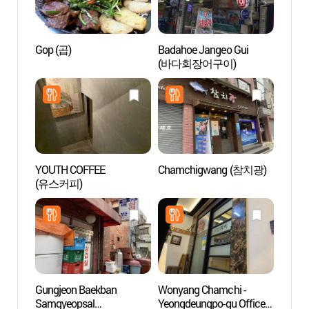
Gop (곱)
Badahoe Jangeo Gui
Estad
(바다회장어구이)
(목동
YOUTH COFFEE
Chamchigwang (참치광)
Palaci
(유스커피)
Naci
Gungjeon Baekban
Wonyang Chamchi -
Centro
Samgyeopsal
Yeongdeungpo-gu Office
(국제