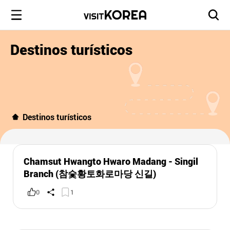
Destinos turísticos
Destinos turísticos
Chamsut Hwangto Hwaro Madang - Singil
Branch (참숯황토화로마당 신길)
0
1