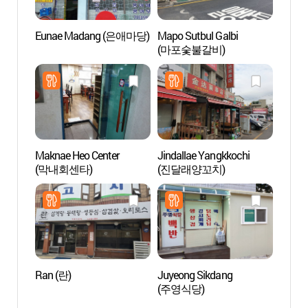
Eunae Madang (은애마당)
Mapo Sutbul Galbi
Palaci
(마포숯불갈비)
Naci
Maknae Heo Center
Jindallae Yangkkochi
Parque
(막내회센타)
(진달래양꼬치)
Hang
(여의
Ran (란)
Juyeong Sikdang
63 Sq
(주영식당)