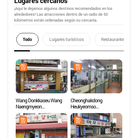
Lugares cercanos
¡Aquí le dejamos algunos destinos recomendados en los
alrededores! Las atracciones dentro de un radio de 50
kilómetros están ordenadas según su cercanía.
Todo
Lugares turísticos
Restaurantes
Wang Donkkaseu Wang
Cheonghakdong
Parqu
Naengmyeon
Heukyeomso
(여의
(왕돈까스왕냉면)
(청학동흑염소)