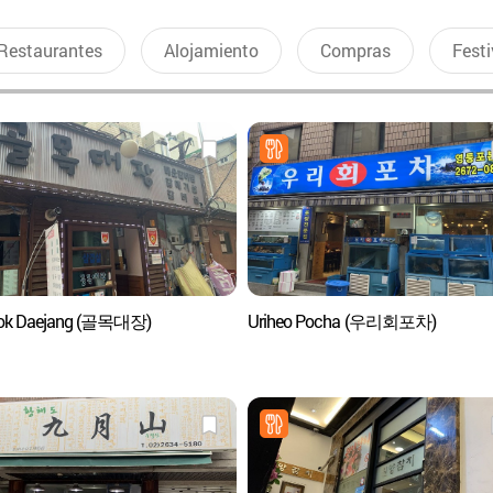
Restaurantes
Alojamiento
Compras
Festi
ok Daejang (골목대장)
Uriheo Pocha (우리회포차)