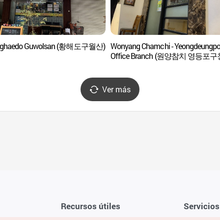
ghaedo Guwolsan (황해도구월산)
Wonyang Chamchi - Yeongdeungpo
Office Branch (원양참치 영등포구
Ver más
Recursos útiles
Servicios