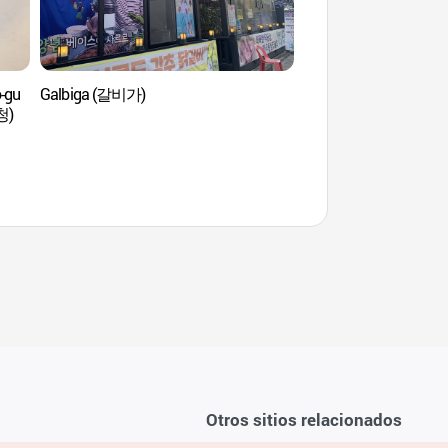
-gu
Galbiga (갈비가)
Palacio de la Asambl
청)
(국회의사당)
Otros sitios relacionados