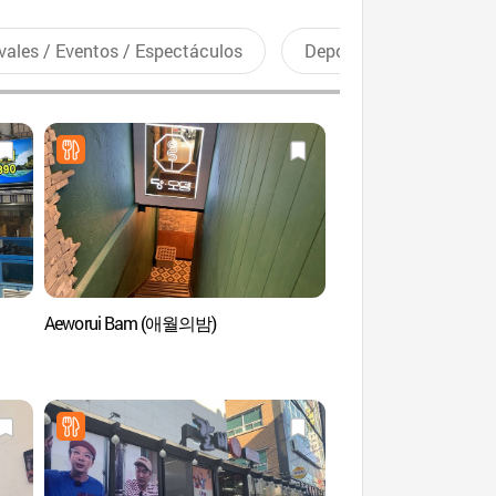
vales / Eventos / Espectáculos
Deportes recreativos
Aeworui Bam (애월의밤)
Parque Yanghwa del 
(양화한강공원)