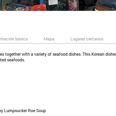
rmación básica
Mapa
Lugares cercanos
hes together with a variety of seafood dishes. This Korean dish
rted seafoods.
piny Lumpsucker Roe Soup