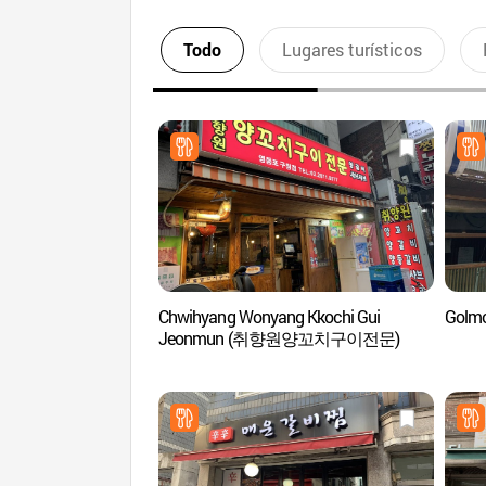
Todo
Lugares turísticos
Chwihyang Wonyang Kkochi Gui
Golm
Jeonmun (취향원양꼬치구이전문)