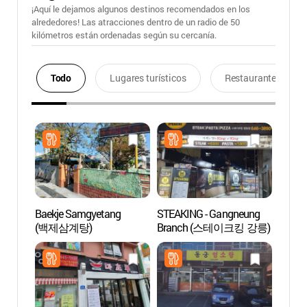
¡Aquí le dejamos algunos destinos recomendados en los
alrededores! Las atracciones dentro de un radio de 50
kilómetros están ordenadas según su cercanía.
Todo
Lugares turísticos
Restaurantes
Baekje Samgyetang
STEAKING - Gangneung
Calle
(백제삼계탕)
Branch (스테이크킹 강릉)
en Ga
명주동