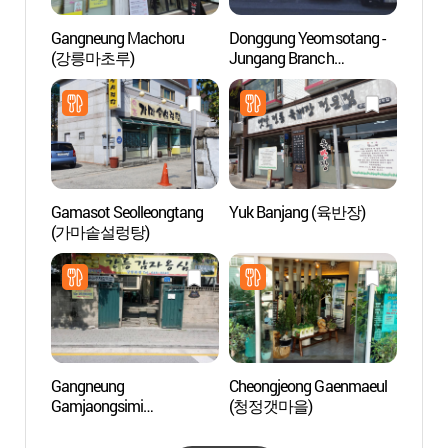
Gangneung Machoru
Donggung Yeomsotang -
Túne
(강릉마초루)
Jungang Branch
(동궁염소탕 중앙)
Gamasot Seolleongtang
Yuk Banjang (육반장)
Resid
(가마솥설렁탕)
Gang
Gangneung
Cheongjeong Gaenmaeul
Resid
Gamjaongsimi
(청정갯마을)
en Ga
(강릉감자옹심이)
선교장