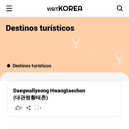
Destinos turísticos
Destinos turísticos
Daegwallyeong Hwangtaechon
(대관령황태촌)
0
1