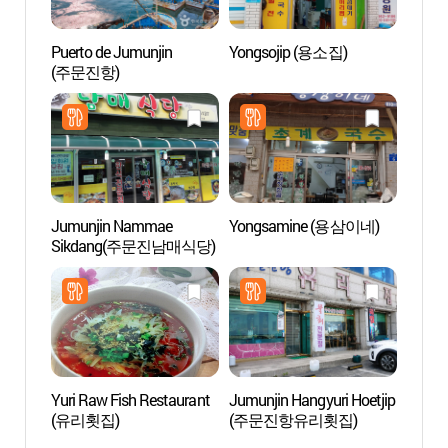
Puerto de Jumunjin
Yongsojip (용소집)
Faro 
(주문진항)
등대)
Jumunjin Nammae
Yongsamine (용삼이네)
Play
Sikdang(주문진남매식당)
Yuri Raw Fish Restaurant
Jumunjin Hangyuri Hoetjip
Play
(유리횟집)
(주문진항유리횟집)
(연곡