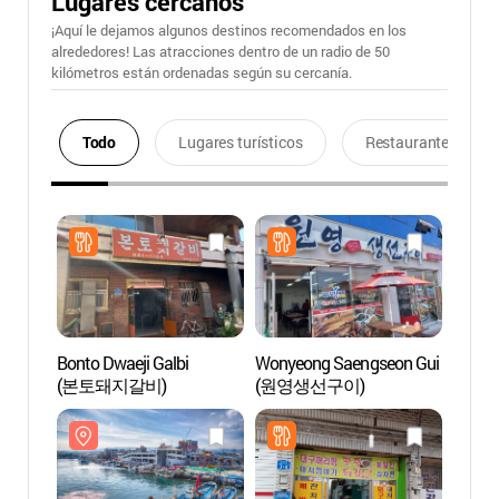
Lugares cercanos
¡Aquí le dejamos algunos destinos recomendados en los
alrededores! Las atracciones dentro de un radio de 50
kilómetros están ordenadas según su cercanía.
Todo
Lugares turísticos
Restaurantes
Bonto Dwaeji Galbi
Wonyeong Saengseon Gui
Puerto
(본토돼지갈비)
(원영생선구이)
(주문