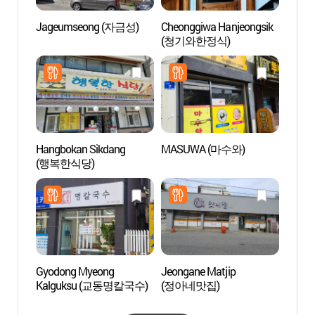
Jageumseong (자금성)
Cheonggiwa Hanjeongsik
Centro
(청기와한정식)
Festiv
Gang
(강릉
Hangbokan Sikdang
MASUWA (마수와)
Arte 
(행복한식당)
Gang
(아르
Gyodong Myeong
Jeongane Matjip
Resid
Kalguksu (교동명칼국수)
(정아네맛집)
Gang