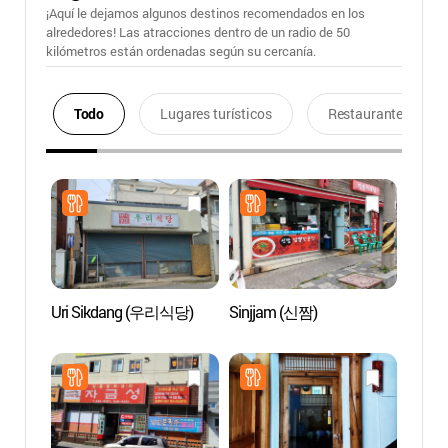
¡Aquí le dejamos algunos destinos recomendados en los
alrededores! Las atracciones dentro de un radio de 50
kilómetros están ordenadas según su cercanía.
Todo
Lugares turísticos
Restaurantes
Uri Sikdang (우리식당)
Sinjjam (신짬)
Túne