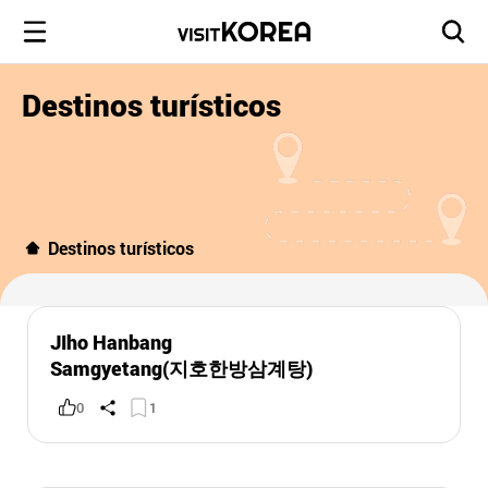
Destinos turísticos
Destinos turísticos
JIho Hanbang
Samgyetang(지호한방삼계탕)
0
1