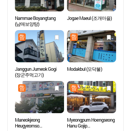
Nammae Boyangtang
Jogae Maeul (조개마을)
Museo
(남매보양탕)
Orie
Janggun Jumeok Gogi
Modakbul (모닥불)
Centro
(장군주먹고기)
Festiv
Gang
(강릉
Maneokjeong
Myeongpum Hoengseong
Túne
Heugyeomso
Hanu Gojip