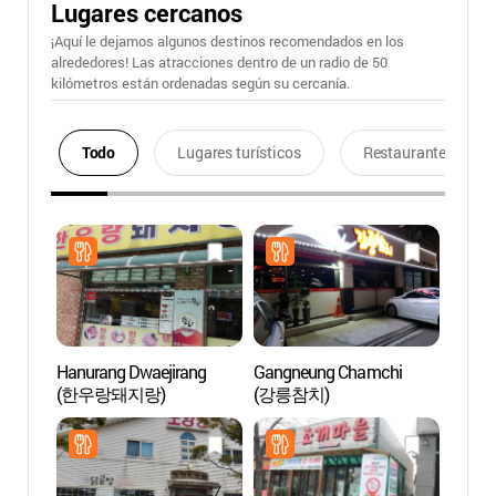
Lugares cercanos
¡Aquí le dejamos algunos destinos recomendados en los
alrededores! Las atracciones dentro de un radio de 50
kilómetros están ordenadas según su cercanía.
Todo
Lugares turísticos
Restaurantes
Hanurang Dwaejirang
Gangneung Chamchi
Reside
(한우랑돼지랑)
(강릉참치)
Museo
Gang
오죽헌