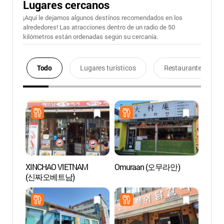
Lugares cercanos
¡Aquí le dejamos algunos destinos recomendados en los
alrededores! Las atracciones dentro de un radio de 50
kilómetros están ordenadas según su cercanía.
Todo
Lugares turísticos
Restaurantes
XINCHAO VIETNAM
Omuraan (오무라안)
Arte 
(신짜오베트남)
Gang
(아르