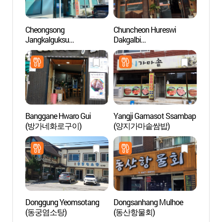
Cheongsong
Chuncheon Hureswi
Hasla
Jangkalguksu
Dakgalbi
Immer
(청송장칼국수)
(춘천후레쉬닭갈비)
(하슬
이머
Banggane Hwaro Gui
Yangji Gamasot Ssambap
Aldea 
(방가네화로구이)
(양지가마솥쌈밥)
Chod
(초당
Donggung Yeomsotang
Dongsanhang Mulhoe
Playa
(동궁염소탕)
(동산항물회)
(강문