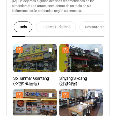
¡Aquí le dejamos algunos destinos recomendados en los
alrededores! Las atracciones dentro de un radio de 50
kilómetros están ordenadas según su cercanía.
Todo
Lugares turísticos
Restaurantes
So Hanmari Gomtang
Sinyang Sikdang
Acade
(소한마리곰탕)
(신양식당)
Byeon
(병산서원
Cultur
de la 