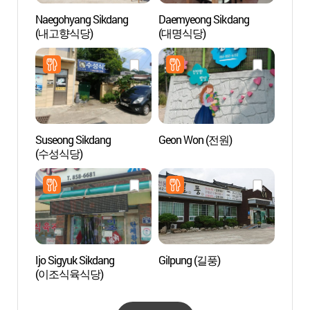
Naegohyang Sikdang
Daemyeong Sikdang
Museo
(내고향식당)
(대명식당)
Mundo
(하회
Suseong Sikdang
Geon Won (전원)
Bosque
(수성식당)
Monte
(학가
Ijo Sigyuk Sikdang
Gilpung (길풍)
Buda d
(이조식육식당)
Roca 
Andong
Jebi