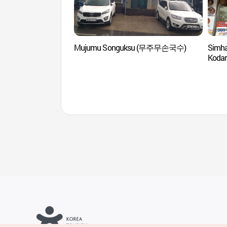
Mujumu Songuksu (무주무손국수)
Simha
Kodari
(심