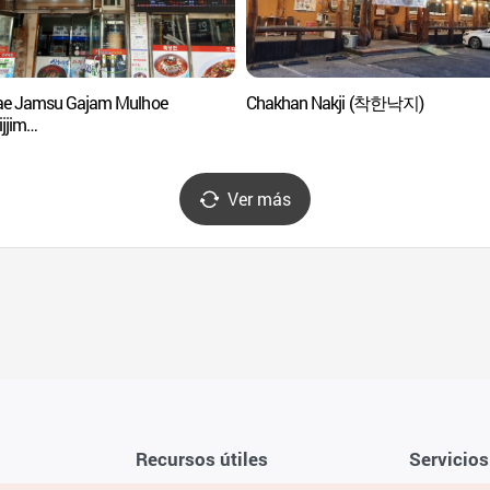
e Jamsu Gajam Mulhoe
Chakhan Nakji (착한낙지)
jjim
해잠수가잠물회코다리찜)
Ver más
Recursos útiles
Servicios