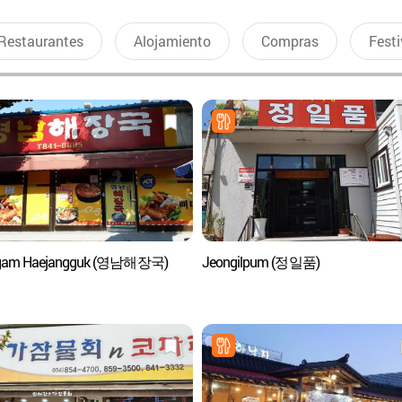
Restaurantes
Alojamiento
Compras
Festi
gam Haejangguk (영남해장국)
Jeongilpum (정일품)