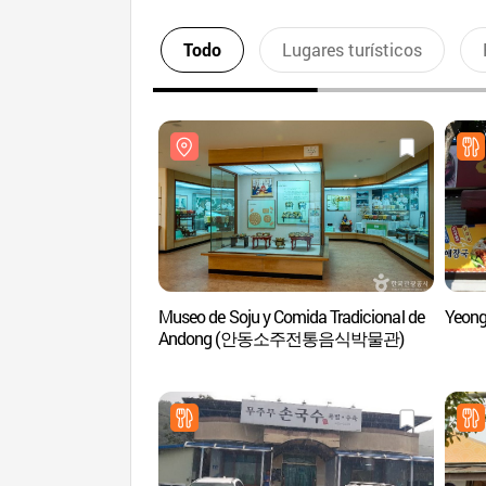
Todo
Lugares turísticos
Museo de Soju y Comida Tradicional de
Yeon
Andong (안동소주전통음식박물관)