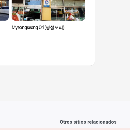
Myeongseong Ori (명성오리)
Residencia Tradicion
Andong (안동 임청각
Otros sitios relacionados