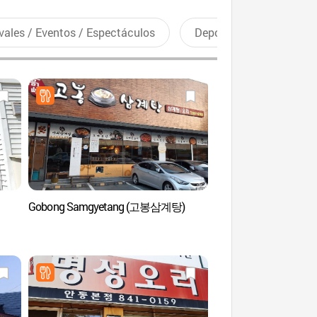
vales / Eventos / Espectáculos
Deportes recreativos
Gobong Samgyetang (고봉삼계탕)
Museo de Soju y Comi
Andong (안동소주