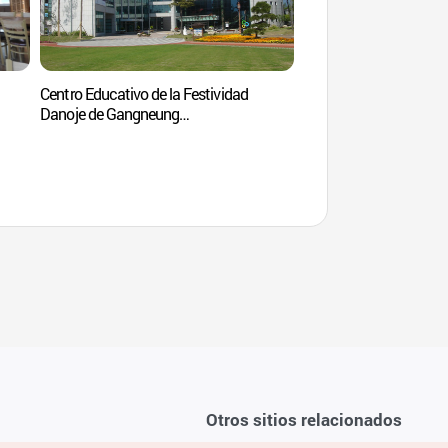
Centro Educativo de la Festividad
Residencia Ojukheon
Danoje de Gangneung
Municipal de Gang
(강릉단오제전수교육관)
오죽헌/시립박물관)
Otros sitios relacionados