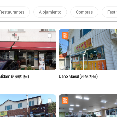
Restaurantes
Alojamiento
Compras
Festi
 Midam (카페미담)
Dano Maeul (단오마을)