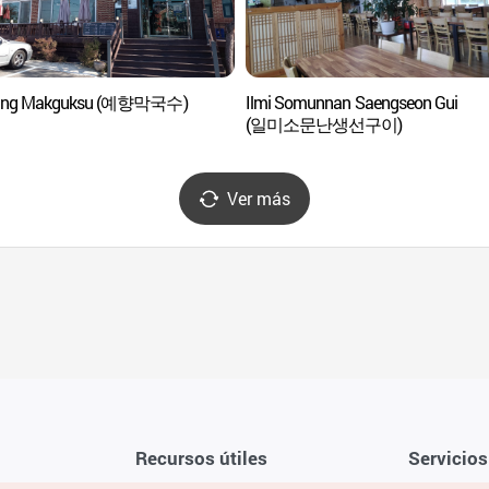
ang Makguksu (예향막국수)
Ilmi Somunnan Saengseon Gui
(일미소문난생선구이)
Ver más
Recursos útiles
Servicios