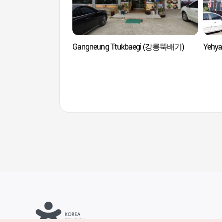
Gangneung Ttukbaegi (강릉뚝배기)
Yehy