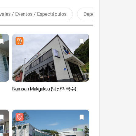
vales / Eventos / Espectáculos
Deportes recreativos
Namsan Makguksu (남산막국수)
Centro Educativo de l
Danoje de Gangneun
(강릉단오제전수교육