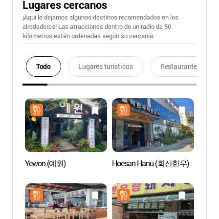
Lugares cercanos
¡Aquí le dejamos algunos destinos recomendados en los
alrededores! Las atracciones dentro de un radio de 50
kilómetros están ordenadas según su cercanía.
Todo
Lugares turísticos
Restaurantes
Yewon (예원)
Hoesan Hanu (회산한우)
Reside
Museo
Gang
오죽헌