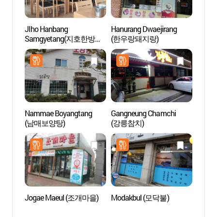
JIho Hanbang
Hanurang Dwaejirang
Museo
Samgyetang(지호한방삼
(한우랑돼지랑)
Orie
계탕)
Nammae Boyangtang
Gangneung Chamchi
Arroy
(남매보양탕)
(강릉참치)
(Gan
(강릉)
Jogae Maeul (조개마을)
Modakbul (모닥불)
Resid
en Ga
선교장