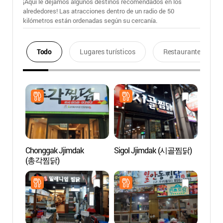
¡Aquí le dejamos algunos destinos recomendados en los
alrededores! Las atracciones dentro de un radio de 50
kilómetros están ordenadas según su cercanía.
Todo
Lugares turísticos
Restaurantes
Chonggak Jjimdak
Sigol Jjimdak (시골찜닭)
Calle 
(총각찜닭)
Merca
(안동