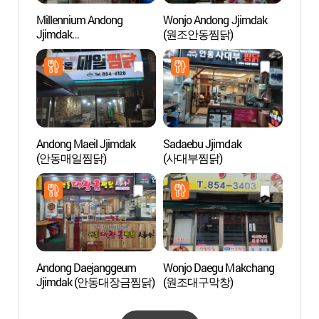
Millennium Andong
Wonjo Andong Jjimdak
Gras
Jjimdak
(원조안동찜닭)
(밀레니엄안동찜닭)
Andong Maeil Jjimdak
Sadaebu Jjimdak
Museo
(안동매일찜닭)
(사대부찜닭)
Tradic
(안
관)
Andong Daejanggeum
Wonjo Daegu Makchang
Museo 
Jjimdak (안동대장금찜닭)
(원조대구막창)
And