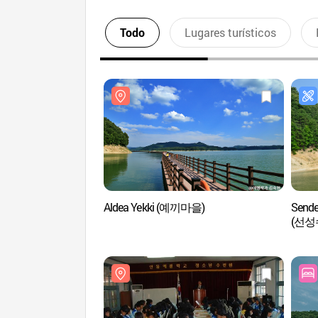
Todo
Lugares turísticos
Aldea Yekki (예끼마을)
Sende
(선성