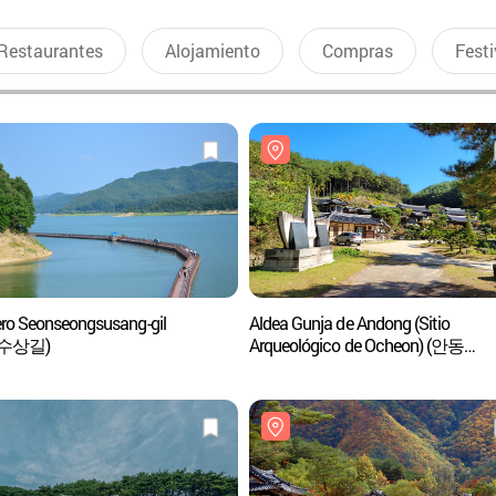
Restaurantes
Alojamiento
Compras
Festi
ro Seonseongsusang-gil
Aldea Gunja de Andong (Sitio
수상길)
Arqueológico de Ocheon) (안동
군자마을(오천유적지))