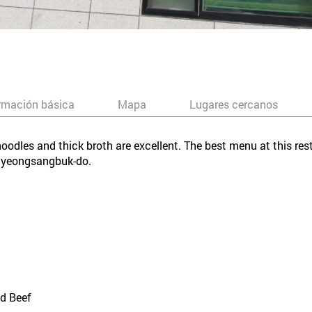
rmación básica
Mapa
Lugares cercanos
noodles and thick broth are excellent. The best menu at this r
 Gyeongsangbuk-do.
ed Beef