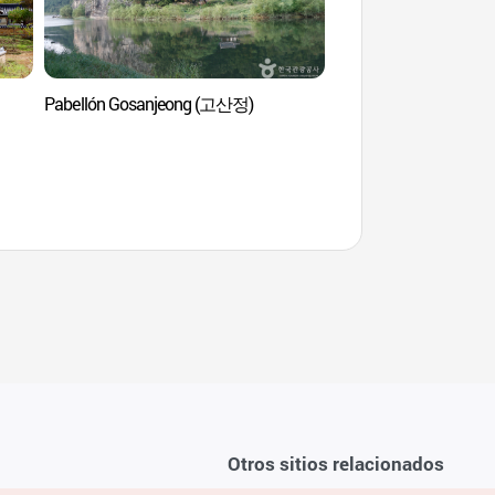
Pabellón Gosanjeong (고산정)
Residencia Tradicio
(농암종택)
Otros sitios relacionados