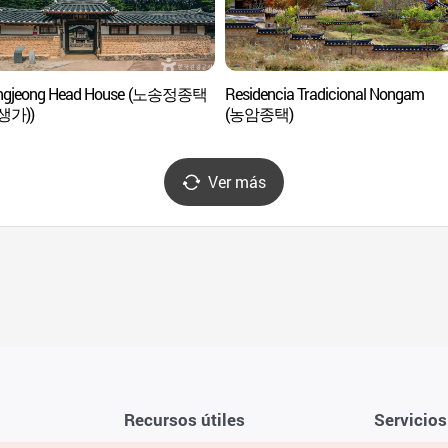
ngjeong Head House (노송정종택
Residencia Tradicional Nongam
생가))
(농암종택)
Ver más
Recursos útiles
Servicios