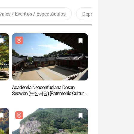
vales / Eventos / Espectáculos
Deportes recreativos
Academia Neoconfuciana Dosan
Aldea Yekki (예끼마을
Seowon (도산서원) [Patrimonio Cultural
de la Humanidad de la Unesco]