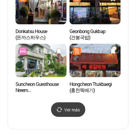
Donkatsu House
Geonbong Gukbap
Obser
(돈까스하우스)
(건봉국밥)
la Ba
(순천
물길))
Suncheon Guesthouse
Hongcheon Ttukbaegi
Bosqu
Nreem
(홍천뚝배기)
Folcló
(순천게스트하우스느림)
Naga
낙안
Ver más