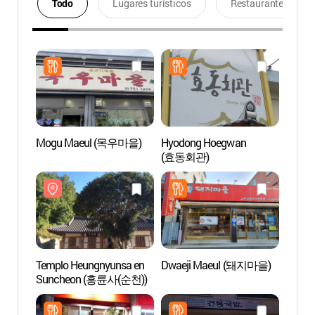
Todo
Lugares turísticos
Restaurantes
Mogu Maeul (목우마을)
Hyodong Hoegwan
Templ
(효동회관)
Sunc
Templo Heungnyunsa en
Dwaeji Maeul (돼지마을)
Biblio
Suncheon (흥륜사(순천))
de Su
기적의