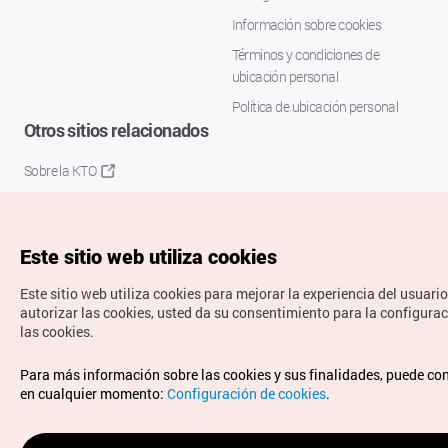
Información sobre cookies
Términos y condiciones de
ubicación personal
Política de ubicación personal
Otros sitios relacionados
Sobre la KTO
K-Mice
Este sitio web utiliza cookies
Este sitio web utiliza cookies para mejorar la experiencia del usuario
autorizar las cookies, usted da su consentimiento para la configura
las cookies.
Copyrights © Organización de Turismo de Corea. Todos los
Para más información sobre las cookies y sus finalidades, puede co
derechos reservados.
en cualquier momento:
Configuración de cookies
.
Para informes de errores y cuestiones relacionadas con el
sitio web, dirija sus consultas al correo
electrónico oficial: