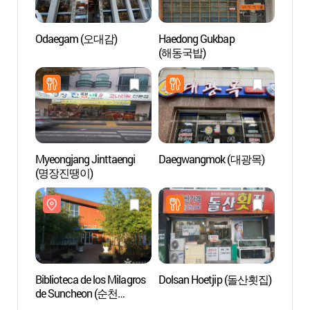
Odaegam (오대감)
Haedong Gukbap
Templ
(해동국밥)
Sunc
Myeongjang Jinttaengi
Daegwangmok (대광목)
Obser
(명장진땡이)
la Ba
(순천
물길))
Biblioteca de los Milagros
Dolsan Hoetjip (돌산횟집)
Bosque
de Suncheon (순천
Monte
기적의도서관)
(백운