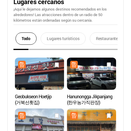
Lugares cercanos
¡Aquí le dejamos algunos destinos recomendados en los
alrededores! Las atracciones dentro de un radio de 50
kilómetros están ordenadas según su cercanía.
Todo
Lugares turísticos
Restaurantes
Geobukseon Hoetjip
Hanunongga Jikpanjang
Biblio
(거북선횟집)
(한우농가직판장)
de Su
기적의