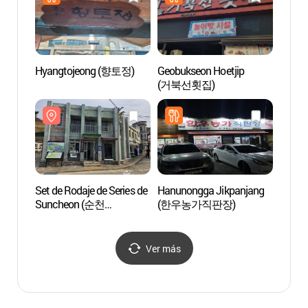
Hyangtojeong (향토정)
Geobukseon Hoetjip
Obser
(거북선횟집)
la Ba
(순천
물길))
Set de Rodaje de Series de
Hanunongga Jikpanjang
Bosque
Suncheon (순천
(한우농가직판장)
Monte
드라마촬영장)
(백운
Ver más