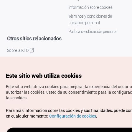
Información sobre cookies
Términos y condiciones de
ubicación personal
Política de ubicación personal
Otros sitios relacionados
Sobre la KTO
K-Mice
Este sitio web utiliza cookies
Este sitio web utiliza cookies para mejorar la experiencia del usuario
autorizar las cookies, usted da su consentimiento para la configura
las cookies.
Copyrights © Organización de Turismo de Corea. Todos los
Para más información sobre las cookies y sus finalidades, puede co
derechos reservados.
en cualquier momento:
Configuración de cookies
.
Para informes de errores y cuestiones relacionadas con el
sitio web, dirija sus consultas al correo
electrónico oficial: