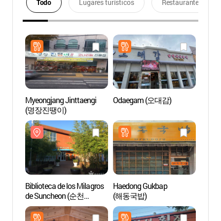
Todo
Lugares turísticos
Restaurantes
Myeongjang Jinttaengi
Odaegam (오대감)
Biblio
(명장진땡이)
de Su
기적의
Biblioteca de los Milagros
Haedong Gukbap
Jardín
de Suncheon (순천
(해동국밥)
Bahía
기적의도서관)
(순천