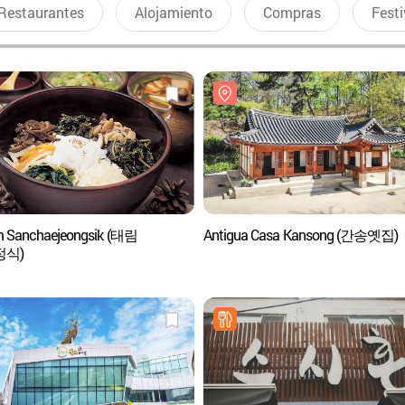
Restaurantes
Alojamiento
Compras
Festi
m Sanchaejeongsik (태림
Antigua Casa Kansong (간송옛집)
정식)