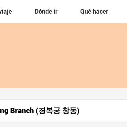
viaje
Dónde ir
Qué hacer
dong Branch (경복궁 창동)