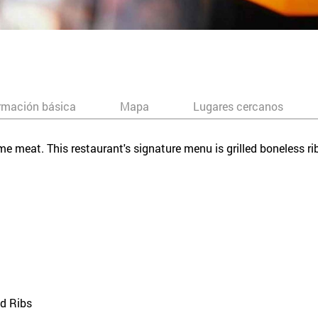
rmación básica
Mapa
Lugares cercanos
me meat. This restaurant's signature menu is grilled boneless ri
ed Ribs