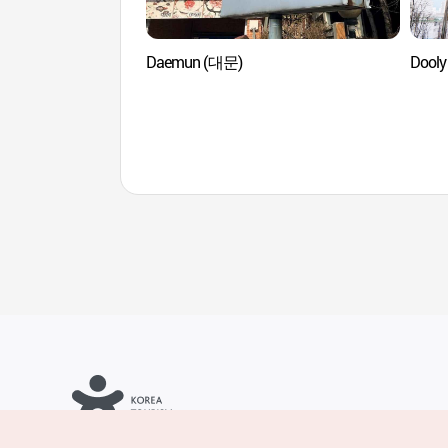
Daemun (대문)
Dool
Copyrights © Organización de Turismo de Corea. Todos los