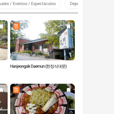
vales / Eventos / Espectáculos
Deportes recreativos
Hanjeongsik Daemun (한정식대문)
Antigua Casa Kans