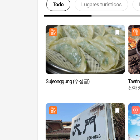
Todo
Lugares turísticos
Sujeonggung (수정궁)
Taeri
산채