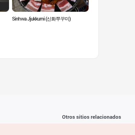
Sinhwa Jjukkumi (신화쭈꾸미)
Centro de Senderismo 
(Monte Bukhans
(북한산))
Otros sitios relacionados
Sobre la KTO
ondiciones del servicio