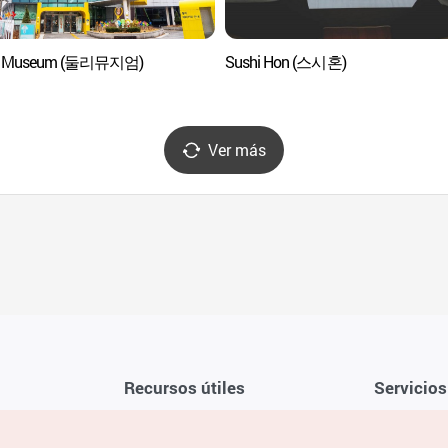
y Museum (둘리뮤지엄)
Sushi Hon (스시혼)
Ver más
Recursos útiles
Servicios
Aplicación móvil de la KTO
Términos y c