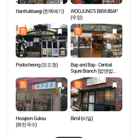
Hanttukbaegi (한뚝배기)
WOOJUNG'S BIBIMBAP
Calle 
(우정)
(전포
Podocheong (포도청)
Bap and Bap - Central
Cruce
Squre Branch (밥앤밥
삼거리
센트럴스퀘어)
Hwajeon Guksu
Bimil (비밀)
Alde
(화전국수)