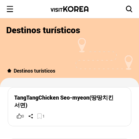
Destinos turísticos
Destinos turísticos
TangTangChicken Seo-myeon(땅땅치킨
서면)
0
1