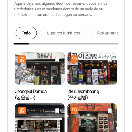
¡Aquí le dejamos algunos destinos recomendados en los
alrededores! Las atracciones dentro de un radio de 50
kilómetros están ordenadas según su cercanía.
Todo
Lugares turísticos
Restaurantes
Jeongeul Damda
Kkui Jeombbang
Calle 
(정을담다)
(꾸이점빵)
Jeon