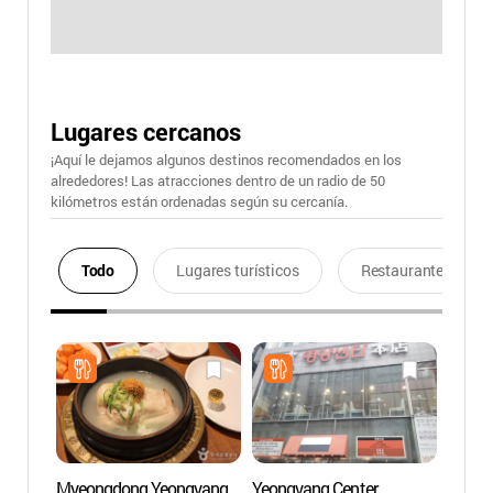
Lugares cercanos
¡Aquí le dejamos algunos destinos recomendados en los
alrededores! Las atracciones dentro de un radio de 50
kilómetros están ordenadas según su cercanía.
Todo
Lugares turísticos
Restaurantes
Myeongdong Yeongyang
Yeongyang Center
Museo