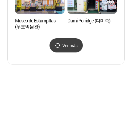
Museo de Estampillas
Dami Porridge (다미죽)
Telefé
(우표박물관)
Nams
Ver más