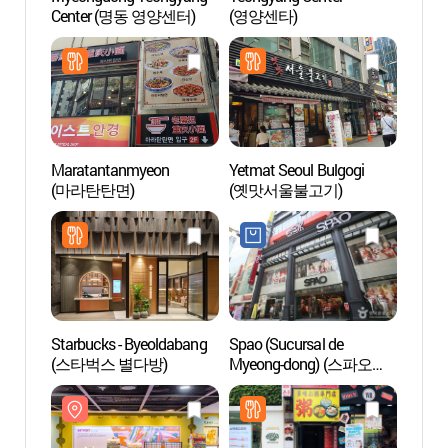
Center (명동 영양센터)
(영양센타)
(우표
Maratantanmyeon
Yetmat Seoul Bulgogi
Teatr
(마라탄탄면)
(옛맛서울불고기)
Myeon
(명동
Starbucks - Byeoldabang
Spao (Sucursal de
Museo 
(스타벅스 별다방)
Myeong-dong) (스파오
Acolc
(명동점))
(초전