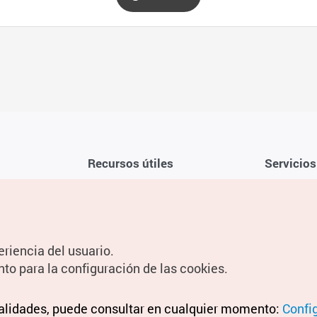
Recursos útiles
Servicios
Aplicación móvil de la KTO
Términos y c
Teléfono de asistencia al viajero en
Preguntas f
Corea 1330
Política de 
eriencia del usuario.
Guías digitales
Configuraci
nto para la configuración de las cookies.
Información
nalidades, puede consultar en cualquier momento:
Términos y 
Confi