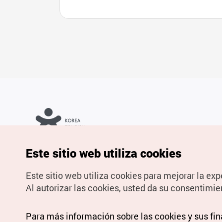
Copyrights © Organización de Turismo de Corea. Todos los
Este sitio web utiliza cookies
derechos reservados.
Para informes de errores y cuestiones relacionadas con el sitio
web, dirija sus consultas al correo
electrónico oficial:
spanish@knto.or.kr
Este sitio web utiliza cookies para mejorar la exp
Al autorizar las cookies, usted da su consentimie
Para más información sobre las cookies y sus fi