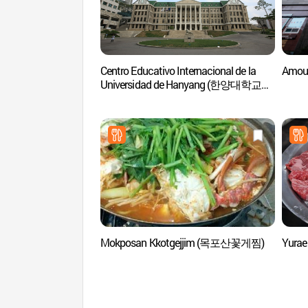
Centro Educativo Internacional de la
Amou
Universidad de Hanyang (한양대학교
국제교육원)
Mokposan Kkotgejjim (목포산꽃게찜)
Yura