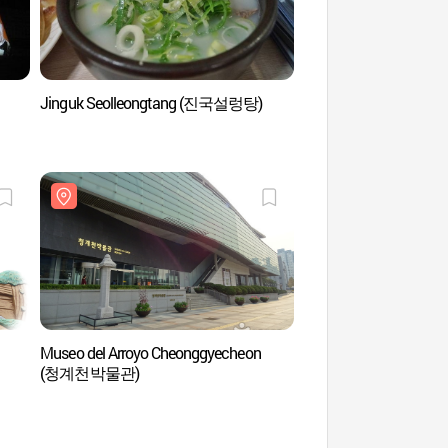
Jinguk Seolleongtang (진국설렁탕)
Centro Educativo Inte
Universidad de H
국제교육원)
Museo del Arroyo Cheonggyecheon
Río Hangang (한강)
(청계천박물관)