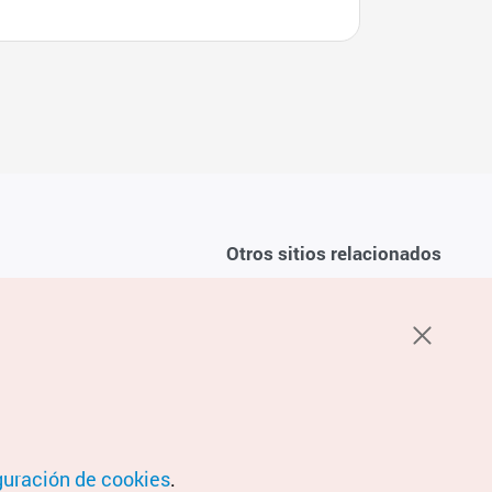
Otros sitios relacionados
Sobre la KTO
ondiciones del servicio
K-Mice
recuentes
privacidad
ón de cookies
 sobre cookies
condiciones de ubicación
guración de cookies
.