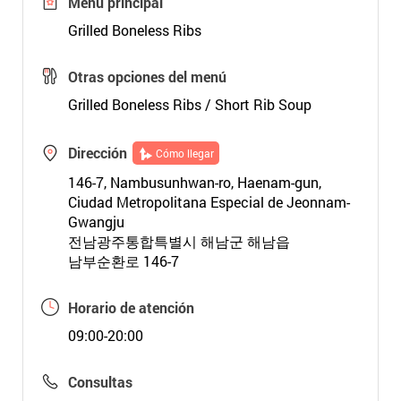
Menú principal
Grilled Boneless Ribs
Otras opciones del menú
Grilled Boneless Ribs / Short Rib Soup
Dirección
Cómo llegar
146-7, Nambusunhwan-ro, Haenam-gun,
Ciudad Metropolitana Especial de Jeonnam-
Gwangju
전남광주통합특별시 해남군 해남읍
남부순환로 146-7
Horario de atención
09:00-20:00
Consultas