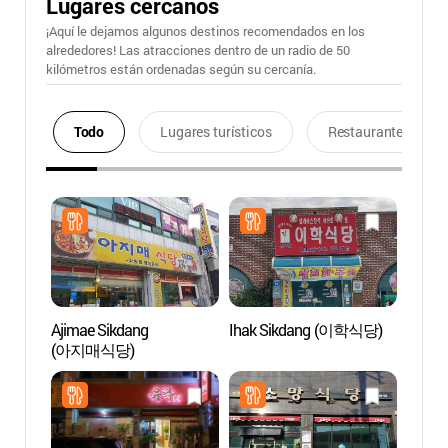
Lugares cercanos
¡Aquí le dejamos algunos destinos recomendados en los
alrededores! Las atracciones dentro de un radio de 50
kilómetros están ordenadas según su cercanía.
Todo
Lugares turísticos
Restaurantes
Ajimae Sikdang
Ihak Sikdang (이학식당)
Telefé
(아지매식당)
Duryu
(두륜