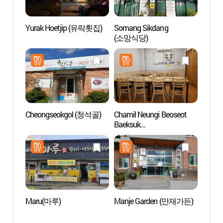
Yurak Hoetjip (유락횟집)
Somang Sikdang
Templ
(소망식당)
(대흥사)
Human
Cheongseokgol (청석골)
Chamil Neungi Beoseot
Granja
Baeksuk
(보해
(참일능이버섯백숙)
Maru(마루)
Manje Garden (만재가든)
Templ
Gang