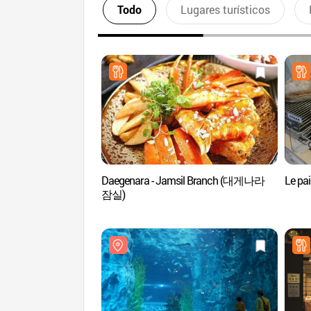
Todo
Lugares turísticos
Daegenara - Jamsil Branch (대게나라
Le pa
잠실)