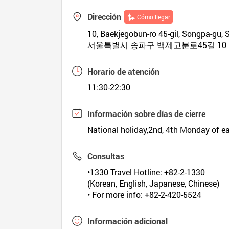
Dirección
Cómo llegar
10, Baekjegobun-ro 45-gil, Songpa-gu, 
서울특별시 송파구 백제고분로45길 10
Horario de atención
11:30-22:30
Información sobre días de cierre
National holiday,2nd, 4th Monday of 
Consultas
•1330 Travel Hotline: +82-2-1330
(Korean, English, Japanese, Chinese)
• For more info: +82-2-420-5524
Información adicional