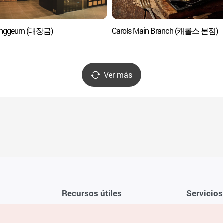
anggeum (대장금)
Carols Main Branch (캐롤스 본점)
Ver más
Recursos útiles
Servicios
Aplicación móvil de la KTO
Términos y c