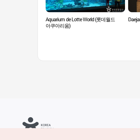
Aquarium de Lotte World (롯데월드
Daej
아쿠아리움)
Copyrights © Organización de Turismo de Corea. Todos los