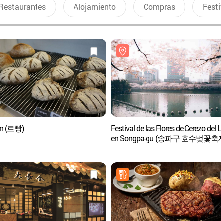
Restaurantes
Alojamiento
Compras
Festi
in (르빵)
Festival de las Flores de Cerezo del
en Songpa-gu (송파구 호수벚꽃축