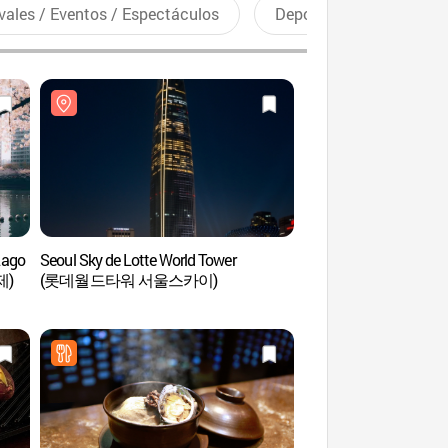
vales / Eventos / Espectáculos
Deportes recreativos
 Lago
Seoul Sky de Lotte World Tower
Seoul Sky de Lotte W
제)
(롯데월드타워 서울스카이)
(롯데월드타워 서울