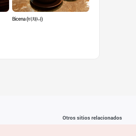
Bicena (비채나)
Kidzania Seoul (
Otros sitios relacionados
Sobre la KTO
ondiciones del servicio