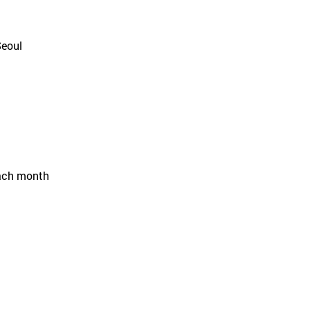
Seoul
each month