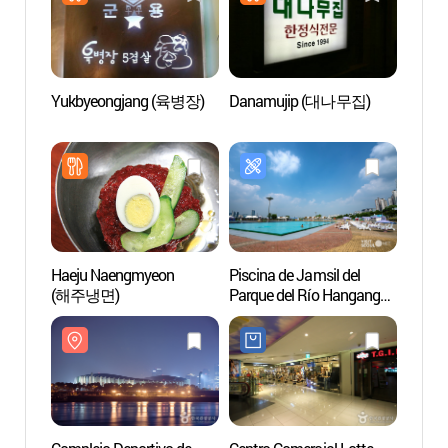
Yukbyeongjang (육병장)
Danamujip (대나무집)
Comple
Seúl (
(서
(잠실
Haeju Naengmyeon
Piscina de Jamsil del
Lotte 
(해주냉면)
Parque del Río Hangang
(롯데
(한강시민공원
잠실수영장(실외))