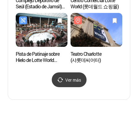
Complejo Deportivo de
Centro Comercial Lotte
Nori 
Seúl (Estadio de Jamsil)
World (롯데월드 쇼핑몰)
(서울
(서울종합운동장
(잠실종합운동장))
Pista de Patinaje sobre
Teatro Charlotte
Kidza
Hielo de Lotte World
(샤롯데씨어터)
서울)
(롯데월드 아이스링크
(실내))
Ver más