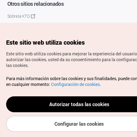
Otros sitios relacionados
Sobre la KTO
K-Mice
Este sitio web utiliza cookies
Este sitio web utiliza cookies para mejorar la experiencia del usuario
autorizar las cookies, usted da su consentimiento para la configura
las cookies.
Copyrights © Organización de Turismo de Corea. Todos los
Para más información sobre las cookies y sus finalidades, puede co
derechos reservados.
en cualquier momento:
Configuración de cookies
.
Para informes de errores y cuestiones relacionadas con el
sitio web, dirija sus consultas al correo
electrónico oficial:
spanish@knto.or.kr
Autorizar todas las cookies
Configurar las cookies