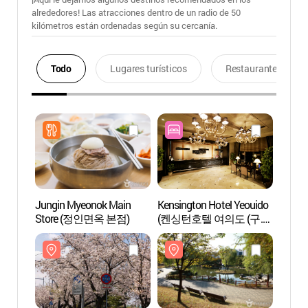
alrededores! Las atracciones dentro de un radio de 50
kilómetros están ordenadas según su cercanía.
Todo
Lugares turísticos
Restaurantes
Jungin Myeonok Main
Kensington Hotel Yeouido
Parqu
Store (정인면옥 본점)
(켄싱턴호텔 여의도 (구.
(여의
렉싱턴호텔))