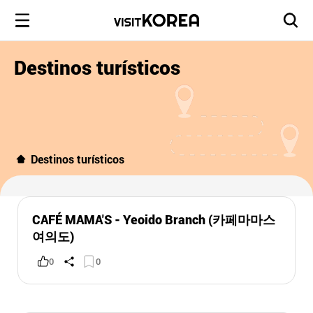
Destinos turísticos
Destinos turísticos
CAFÉ MAMA'S - Yeoido Branch (카페마마스
여의도)
0
0