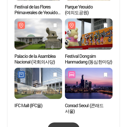
Festival de las Flores
Parque Yeouido
Parque
Primaverales de Yeouido
(여의도공원)
(서울
en Yeongdeungpo (영등포
여의도 봄꽃축제)
Palacio de la Asamblea
Festival Dongsim
Museo 
Nacional (국회의사당)
Hanmadang (동심한마당)
Católi
(한
관)
IFC Mall (IFC몰)
Conrad Seoul (콘래드
Parqu
서울)
Hang