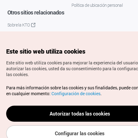
Política de ubicación personal
Otros sitios relacionados
Sobre la KTO
K-Mice
Este sitio web utiliza cookies
Este sitio web utiliza cookies para mejorar la experiencia del usuario
autorizar las cookies, usted da su consentimiento para la configura
las cookies.
Copyrights © Organización de Turismo de Corea. Todos los
Para más información sobre las cookies y sus finalidades, puede co
derechos reservados.
en cualquier momento:
Configuración de cookies
.
Para informes de errores y cuestiones relacionadas con el
sitio web, dirija sus consultas al correo
electrónico oficial:
spanish@knto.or.kr
Autorizar todas las cookies
Configurar las cookies