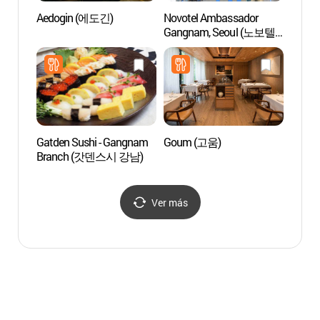
Aedogin (에도긴)
Novotel Ambassador
Hema 
Gangnam, Seoul (노보텔
(헤마
앰배서더 강남)
Gatden Sushi - Gangnam
Goum (고움)
Pabell
Branch (갓덴스시 강남)
Museo
(호림
Ver más