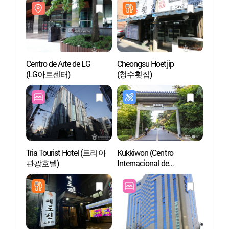
Centro de Arte de LG
Cheongsu Hoetjip
Centro
(LG아트센터)
(청수횟집)
(LG
Tria Tourist Hotel (트리아
Kukkiwon (Centro
Tumba
관광호텔)
Internacional de
y Jeo
Taekwondo) (국기원
(서울
(세계태권도본부))
[Patri
Human