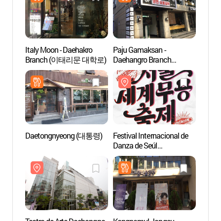
Italy Moon - Daehakro
Paju Gamaksan -
Teatro
Branch (이태리문 대학로)
Daehangro Branch
(대학
(파주감악산 대학로)
Daetongnyeong (대통령)
Festival Internacional de
Centr
Danza de Seúl
(아르
(서울세계무용축제)