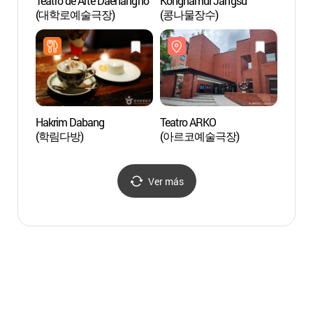
Teatro de Arte Daehangno
Kongnamul Jangsu
Daeh
(대학로예술극장)
(콩나물장수)
Hakrim Dabang
Teatro ARKO
Santu
(학림다방)
(아르코예술극장)
Compl
en S
성균관
Ver más