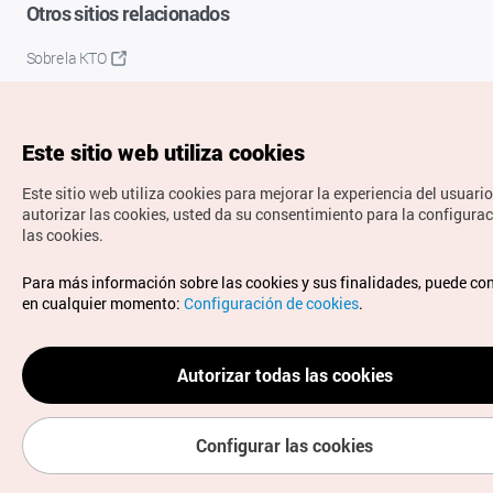
Otros sitios relacionados
Sobre la KTO
K-Mice
Este sitio web utiliza cookies
Este sitio web utiliza cookies para mejorar la experiencia del usuario
autorizar las cookies, usted da su consentimiento para la configura
las cookies.
Copyrights © Organización de Turismo de Corea. Todos los
Para más información sobre las cookies y sus finalidades, puede co
derechos reservados.
en cualquier momento:
Configuración de cookies
.
Para informes de errores y cuestiones relacionadas con el
sitio web, dirija sus consultas al correo
electrónico oficial:
spanish@knto.or.kr
Autorizar todas las cookies
Configurar las cookies